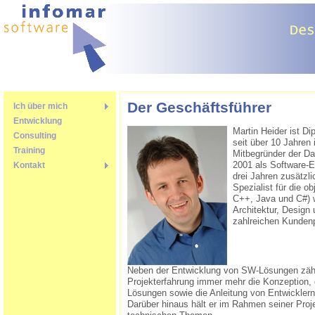
JavaScript ist nicht
Der Geschäftsführer
Ich über mich
verfügbar. Bitte
Entwicklung
benutzen Sie daher die
Martin Heider ist D
Consulting
Sitemap
zur Navigation.
seit über 10 Jahren 
Training
Mitbegründer der D
2001 als Software-E
Kontakt
drei Jahren zusätzli
Spezialist für die o
C++, Java und C#) w
Architektur, Design
zahlreichen Kundenpr
Neben der Entwicklung von SW-Lösungen zäh
Projekterfahrung immer mehr die Konzeption,
Lösungen sowie die Anleitung von Entwicklern
Darüber hinaus hält er im Rahmen seiner Proj