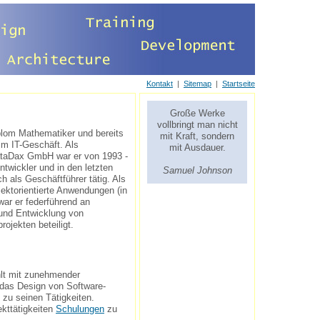
Kontakt
|
Sitemap
|
Startseite
Große Werke
vollbringt man nicht
iplom Mathematiker und bereits
mit Kraft, sondern
im IT-Geschäft. Als
mit Ausdauer.
ataDax GmbH war er von 1993 -
ntwickler und in den letzten
Samuel Johnson
ch als Geschäftführer tätig. Als
bjektorientierte Anwendungen (in
ar er federführend an
 und Entwicklung von
ojekten beteiligt.
lt mit zunehmender
 das Design von Software-
 zu seinen Tätigkeiten.
ekttätigkeiten
Schulungen
zu