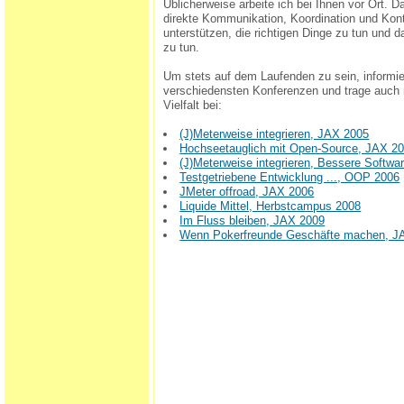
Üblicherweise arbeite ich bei Ihnen vor Ort. 
direkte Kommunikation, Koordination und Kont
unterstützen, die richtigen Dinge zu tun und d
zu tun.
Um stets auf dem Laufenden zu sein, informie
verschiedensten Konferenzen und trage auch 
Vielfalt bei:
(J)Meterweise integrieren, JAX 2005
Hochseetauglich mit Open-Source, JAX 2
(J)Meterweise integrieren, Bessere Softwa
Testgetriebene Entwicklung ..., OOP 2006
JMeter offroad, JAX 2006
Liquide Mittel, Herbstcampus 2008
Im Fluss bleiben, JAX 2009
Wenn Pokerfreunde Geschäfte machen, J