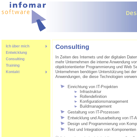
JavaScript ist nicht
Consulting
Ich über mich
verfügbar. Bitte
Entwicklung
benutzen Sie daher die
In Zeiten des Internets und der digitalen Date
Consulting
Sitemap
zur Navigation.
mehr Unternehmen die interne Anwendung von
Training
objektorientierter Programmierung und Web Se
Unternehmen benötigen Unterstützung bei der
Kontakt
Anwendungen, die diese Technologien verwend
Einrichtung von IT-Projekten
Infrastruktur
Rollendefinition
Konfigurationsmanagement
Buildmanagement
Gestaltung von IT-Prozessen
Entwicklung und Ausarbeitung von IT-A
Design und Programmierung von Komp
Test und Integration von Komponenten